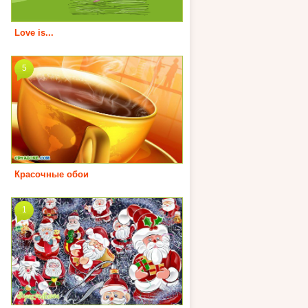
Love is...
5
Красочные обои
1