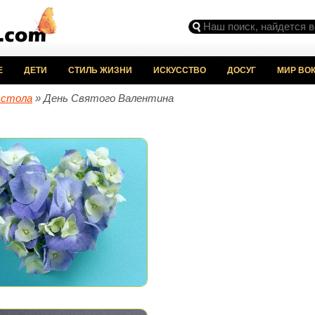
Е
ДЕТИ
СТИЛЬ ЖИЗНИ
ИСКУССТВО
ДОСУГ
МИР ВОК
 стола
» День Святого Валентина