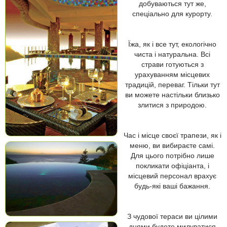
добуваються тут же,
спеціально для курорту.
Їжа, як і все тут, екологічно
чиста і натуральна. Всі
страви готуються з
урахуванням місцевих
традицій, переваг. Тільки тут
ви можете настільки близько
злитися з природою.
Час і місце своєї трапези, як і
меню, ви вибираєте самі.
Для цього потрібно лише
покликати офіціанта, і
місцевий персонал врахує
будь-які ваші бажання.
З чудової тераси ви цілими
днями будете милуватися