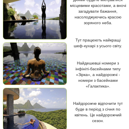
місцевими красотами, а вночі
загадувати бажання,
насолоджуючись красою
зоряного неба.
Тут працюють найкращі
шеф-кухарі з усього світу.
Найдешевші номери з
інфініті-басейнами типу
«Зірка», а найдорожчі -
номери з басейнами
«Галактика».
Найдорожче відпочити тут
буде в період з січня по
квітень. Це найдорожчий
сезон.