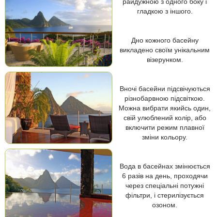
райдужною з одного боку і
гладкою з іншого.
Дно кожного басейну
викладено своїм унікальним
візерунком.
Вночі басейни підсвічуються
різнобарвною підсвіткою.
Можна вибрати якийсь один,
свій улюблений колір, або
включити режим плавної
зміни кольору.
Вода в басейнах змінюється
6 разів на день, проходячи
через спеціальні потужні
фільтри, і стерилізується
озоном.