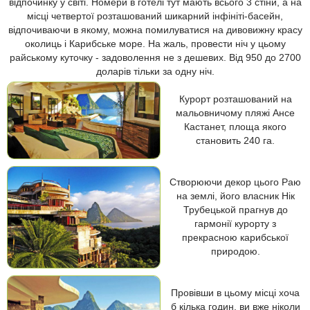
відпочинку у світі. Номери в готелі тут мають всього 3 стіни, а на
місці четвертої розташований шикарний інфініті-басейн,
відпочиваючи в якому, можна помилуватися на дивовижну красу
околиць і Карибське море. На жаль, провести ніч у цьому
райському куточку - задоволення не з дешевих. Від 950 до 2700
доларів тільки за одну ніч.
Курорт розташований на
мальовничому пляжі Ансе
Кастанет, площа якого
становить 240 га.
Створюючи декор цього Раю
на землі, його власник Нік
Трубецькой прагнув до
гармонії курорту з
прекрасною карибської
природою.
Провівши в цьому місці хоча
б кілька годин, ви вже ніколи