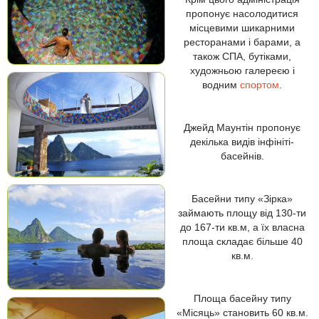
пропонує насолодитися
місцевими шикарними
ресторанами і барами, а
також СПА, бутіками,
художньою галереєю і
водним
спортом
.
Джейд Маунтін пропонує
декілька видів інфініті-
басейнів.
Басейни типу «Зірка»
займають площу від 130-ти
до 167-ти кв.м, а їх власна
площа складає більше 40
кв.м.
Площа басейну типу
«Місяць» становить 60 кв.м.