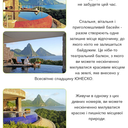
не забудете цей час.
Спальня, вітальня і
приголомшливий басейн -
разом створюють одне
затишне місце відпочинку, до
якого ніхто не залишиться
байдужим. Це ніби-то
театральний балкон, з якого
ви можете нескінченно
милуватися красивим місцем
на землі, яке внесено у
Всесвітню спадщину ЮНЕСКО.
Живучи в одному з цих
дивних номерів, ви можете
нескінченно милуватися
красою і пишністю місцевої
природи.