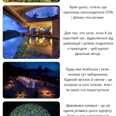
Крім цього, готель ще
пропонує насолодитися СПА
і фітнес послугами.
Для тих, хто хоче, хоча б на
короткий час, відволіктися від
цивілізації і цілком з'єднатися
з природою - цей курорт
ідеальне місце.
Будь-яка мобільна і теле-
техніка тут заборонена.
Єдиний зв'язок зі світом - це
інтернет в холі готелю. Але і
їм мало хто користується.
Дивовижні номера - це не
єдина розвага цього курорту.
Крім цього адміністрація