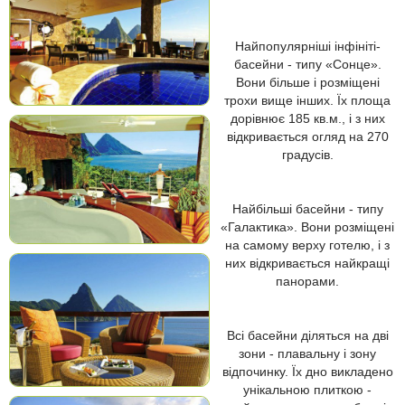
Найпопулярніші інфініті-
басейни - типу «Сонце».
Вони більше і розміщені
трохи вище інших. Їх площа
дорівнює 185 кв.м., і з них
відкривається огляд на 270
градусів.
Найбільші басейни - типу
«Галактика». Вони розміщені
на самому верху готелю, і з
них відкривається найкращі
панорами.
Всі басейни діляться на дві
зони - плавальну і зону
відпочинку. Їх дно викладено
унікальною плиткою -