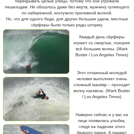
перекрывать целые улицы, потому что они угрожали
пешеходам. Не обошлось даже без жертв, мужчину гуляющего
по набережной, контузило приливной волной.
Но, что для одного беда, для других большая удача, местные
сёрферы были только рады шторму.
Каждый день сёрферы
играют со смертью, покоряя
всё большие волны. (Mark
Boster / Los Angeles Times)
Этот отчаянный молодой
человек выполняет очень
сложный манёвр – проходит
волну насквозь. (Mark Boster
/ Los Angeles Times)
Наверно сейчас и у вас на
лице появилась улыбка,
глядя на падение этого
бедного парня. А падают