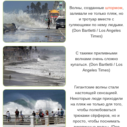
Волны, созданные
штормом
,
заливали не только пляж, но
и тротуар вместе с
гуляющими по нему людьми.
(Don Bartletti / Los Angeles
Times)
С такими приливными
волнами очень сложно
купаться. (Don Bartletti / Los
Angeles Times)
Гигантские волны стали
настоящей сенсацией.
Некоторые люди приходили
на пляж не только для того,
чтобы полюбоваться
трюками сёрферов, но и
просто, чтобы поснимать
диковинные волны. (Don