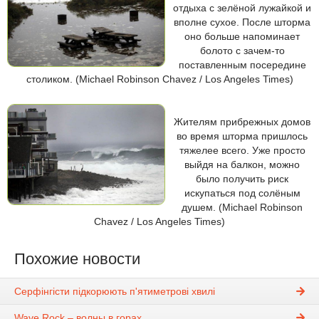
отдыха с зелёной лужайкой и
вполне сухое. После шторма
оно больше напоминает
болото с зачем-то
поставленным посередине
столиком. (Michael Robinson Chavez / Los Angeles Times)
Жителям прибрежных домов
во время шторма пришлось
тяжелее всего. Уже просто
выйдя на балкон, можно
было получить риск
искупаться под солёным
душем. (Michael Robinson
Chavez / Los Angeles Times)
Похожие новости
Серфінгісти підкорюють п'ятиметрові хвилі
Wave Rock – волны в горах