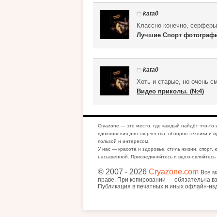
kata0
Классно конечно, серферы
Лучшие Спорт фотографии
kata0
Хоть и старые, но очень с
Видео приколы. (№4)
Cryazone — это место, где каждый найдёт что-то 
вдохновения для творчества, обзоров техники и и
пользой и интересом.
У нас — красота и здоровье, стиль жизни, спорт, 
насыщенной. Присоединяйтесь и вдохновляйтесь 
© 2007
- 2026
Cryazone.com
Все м
праве. При копировании — обязательна вз
Публикация в печатных и иных офлайн-из