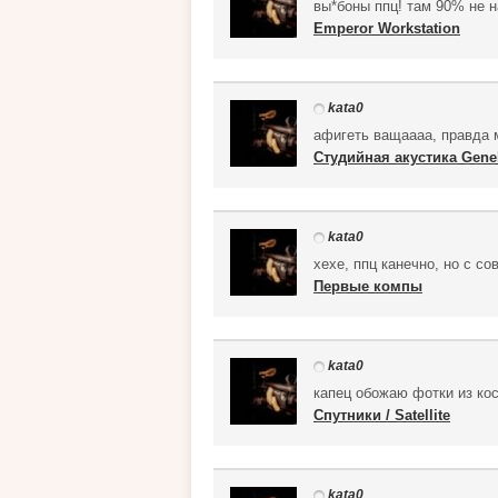
вы*боны ппц! там 90% не 
Emperor Workstation
kata0
афигеть ващаааа, правда м
Cтудийная акустика Gene
kata0
хехе, ппц канечно, но с с
Первые компы
kata0
капец обожаю фотки из ко
Спутники / Satellite
kata0