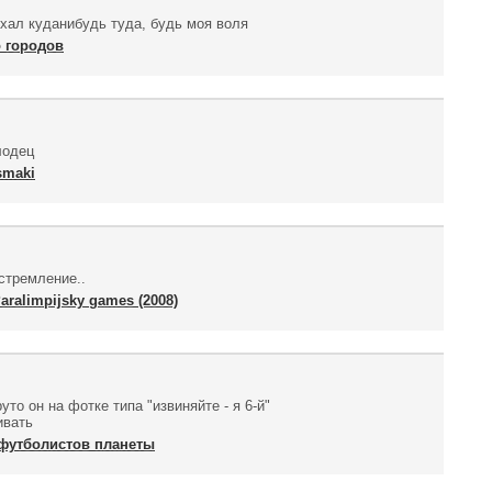
ехал куданибудь туда, будь моя воля
 городов
лодец
smaki
стремление..
ralimpijsky games (2008)
то он на фотке типа "извиняйте - я 6-й"
ивать
 футболистов планеты