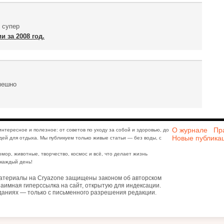
 супер
 за 2008 год.
мешно
О журнале
Пр
интересное и полезное: от советов по уходу за собой и здоровью, до
Новые публика
дей для отдыха. Мы публикуем только живые статьи — без воды, с
юмор, животные, творчество, космос и всё, что делает жизнь
каждый день!
атериалы на Cryazone защищены законом об авторском
аимная гиперссылка на сайт, открытую для индексации.
даниях — только с письменного разрешения редакции.