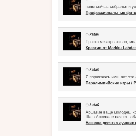
прям сейчас собрался и у
Профессиональные фото
kata0
Просто мегакреативно, мо
Креатив от Markku Lahde
kata0
Я поражаюсь ими, вот это 
Паралимпийские игры / Pa
kata0
Аршавин ваще молодец, кру
Ща в Арсенале начнет заб
Названа десятка лучших