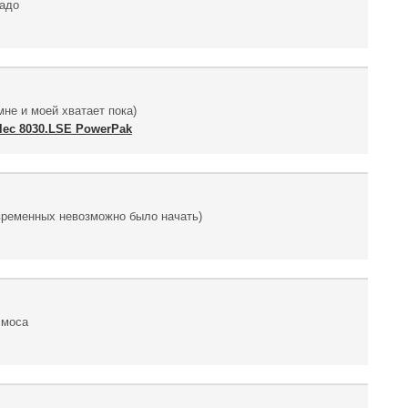
надо
не и моей хватает пока)
lec 8030.LSE PowerPak
овременных невозможно было начать)
смоса