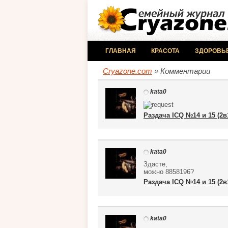
ГЛАВНАЯ
КРАСОТА
ЗДОРОВЬ
Cryazone.com
» Комментарии
kata0
Раздача ICQ №14 и 15 (2в
kata0
Здасте,
можно 8858196?
Раздача ICQ №14 и 15 (2в
kata0