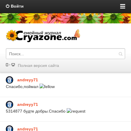
Войти
Полная версия сайта
andreyy71
Спасибо,поймал
andreyy71
5314877 будте добры.Спасибо
andreyy71