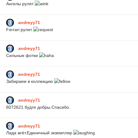
Ангелы рулят
andreyy71
Ferrari рулит
andreyy71
Сильные фотки
andreyy71
Забираем в коллекцию
andreyy71
8072621 будте добры.Спасибо.
andreyy71
Лада жгёт.Единичный экземпляр