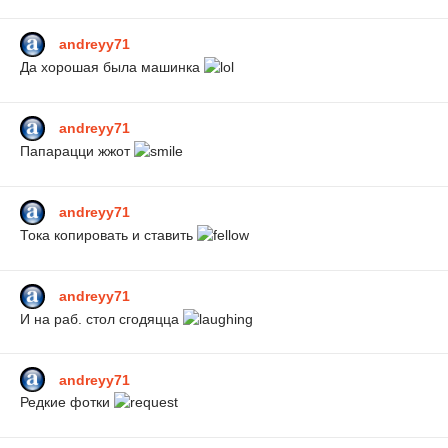
andreyy71
Да хорошая была машинка
andreyy71
Папарацци жжот
andreyy71
Тока копировать и ставить
andreyy71
И на раб. стол сгодяцца
andreyy71
Редкие фотки