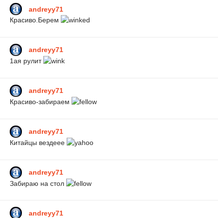
andreyy71
Красиво.Берем
andreyy71
1ая рулит
andreyy71
Красиво-забираем
andreyy71
Китайцы вездеее
andreyy71
Забираю на стол
andreyy71