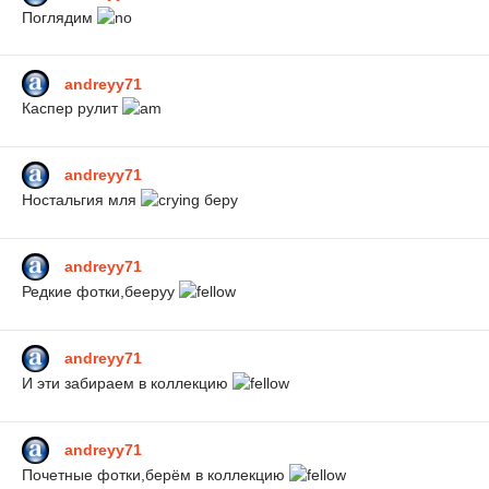
Поглядим
andreyy71
Каспер рулит
andreyy71
Ностальгия мля
беру
andreyy71
Редкие фотки,бееруу
andreyy71
И эти забираем в коллекцию
andreyy71
Почетные фотки,берём в коллекцию