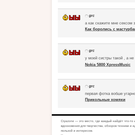
grc
а как скажите мне сексом 
Как боролись с мастурба
grc
у моей систры такой , а н
Nokia 5800 XpressMusic
grc
первая фотка вобше угарно
Прикольные хомяки
Cryazone — это место, где каждый найдёт что-то 
вдохновения для творчества, обзоров техники и и
пользой и интересом.