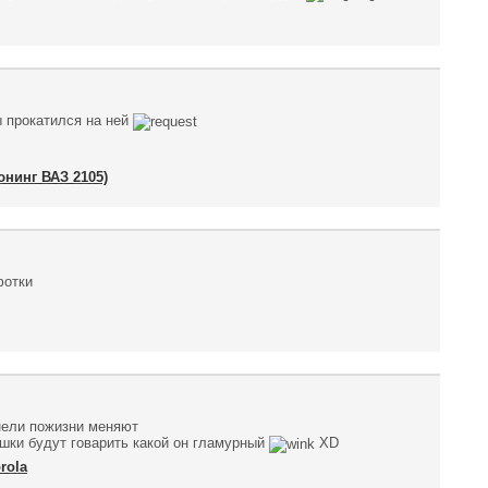
ы прокатился на ней
юнинг ВАЗ 2105)
фотки
онели пожизни меняют
ушки будут говарить какой он гламурный
XD
rola