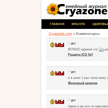
ГЛАВНАЯ
КРАСОТА
ЗДОРОВЬ
Cryazone.com
» Комментарии
grc
8076022 заранее спс
Раздача ICQ №7
grc
я в шоке 1 раз токое вижу
Железный креатив
grc
парни а вы все по максимо