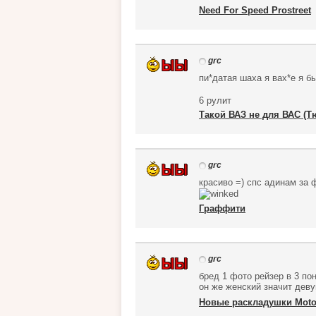
Need For Speed Prostreet
grc
пи*датая шаха я вах*е я б
6 рулит
Такой ВАЗ не для ВАС (Т
grc
красиво =) спс адинам за 
Граффити
grc
бред 1 фото рейзер в 3 п
он же женский значит дев
Новые раскладушки Moto