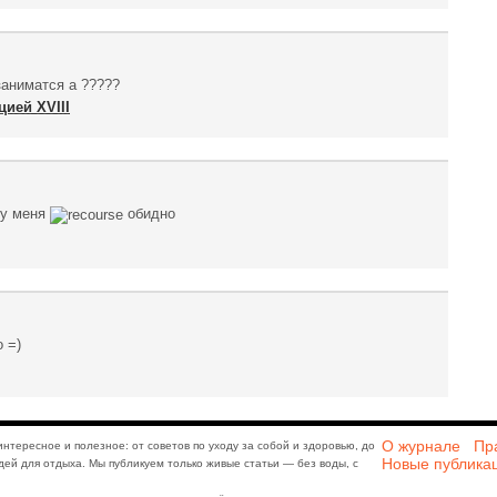
заниматся а ?????
цией XVIII
е у меня
обидно
 =)
О журнале
Пр
интересное и полезное: от советов по уходу за собой и здоровью, до
Новые публика
дей для отдыха. Мы публикуем только живые статьи — без воды, с